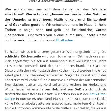
Teil 2
der Serie Mein Landleben…
Wie wollen wir uns auf dem Lande bei den Wäldern
einrichten?
Wie schon oft, lassen wir uns von der Natur in
der Umgebung inspirieren. Natürlichkeit und Einfachheit
wird über alles gestellt.
Wir entscheiden uns im Haus für helle
Farben in beige, sand und gelb und für sinnliche, warme
Oberflächen. Bunt wird`s von alleine durch uns, unsere Gäste
und die vielen bunten Fotos und
Postkarten
.
So halten wir es mit unserer gesamten Wohnungseinrichtung. Die
schlichte Küchenzeile
wird vom Schreiner im Ort nach unserem
Plan angefertigt. Sie soll aus Tannenholz sein wie unser 100 Jahre
altes Küchenkönsterle und der alte Tannenschrank mit Glastüre.
Diese praktischen wie nostalgischen Küchenmöbel werden in die neu
gefertigte Holzküche integriert werden. Sogar die Kassettentür des
Könsterles wird Vorbild für die massive Holzfront der Küchenmöbel.
Zwei Gaskochplatten als Herd sollen uns reichen. Im Herbst und
Winter haben wir einen
alten Holzherd von DeDietrich
noch als
zusätzliche Kochstelle in Einsatz. Wir haben ihn aus der
Antik-Ofen-
Galerie
in Burrweiler, Rheinland Pfalz. Ein Kontrast zum Holz ist die
kühle Küchenarbeitsplatte aus grau-schwarz meliertem Granitstein.
An die Türfronten kommen alte ovale Griffe aus Porzellan, die wir aus