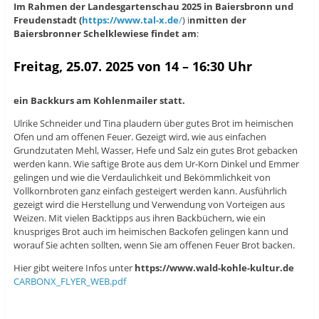
Im Rahmen der Landesgartenschau 2025 in Baiersbronn und
Freudenstadt (
https://www.tal-x.de
/
) i
nmitten der
Baiersbronner Schelklewiese findet am
:
Freitag, 25.07. 2025 von 14 – 16:30 Uhr
ein Backkurs am Kohlenmailer statt.
Ulrike Schneider und Tina plaudern über gutes Brot im heimischen
Ofen und am offenen Feuer. Gezeigt wird, wie aus einfachen
Grundzutaten Mehl, Wasser, Hefe und Salz ein gutes Brot gebacken
werden kann. Wie saftige Brote aus dem Ur-Korn Dinkel und Emmer
gelingen und wie die Verdaulichkeit und Bekömmlichkeit von
Vollkornbroten ganz einfach gesteigert werden kann. Ausführlich
gezeigt wird die Herstellung und Verwendung von Vorteigen aus
Weizen. Mit vielen Backtipps aus ihren Backbüchern, wie ein
knuspriges Brot auch im heimischen Backofen gelingen kann und
worauf Sie achten sollten, wenn Sie am offenen Feuer Brot backen.
Hier gibt weitere Infos unter
https://www.wald-kohle-kultur.de
CARBONX_FLYER_WEB.pdf