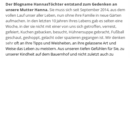
Der Blogname HannasTöchter entstand zum Gedenken an
unsere Mutter Hanna
.
Sie muss sich seit September 2014, aus dem
vollen Lauf unser aller Leben, nun ohne ihre Familie in neue Gärten
aufmachen. In den letzten 10 Jahren Ihres Lebens gab es selten eine
Woche, in der sie nicht mit einer von uns sich getroffen, verreist,
gefeiert, Kuchen gebacken, besucht, Hühnersuppe gebracht, Fußball
geschaut, geshoppt, gelacht oder spazieren gegangen ist. Wir denken
sehr
oft an Ihre Tipps und Weisheiten, an ihre gelassene Art und
Weise das Leben zu meistern. Aus unseren tiefen Gefühlen für Sie, zu
unserer Kindheit auf dem Bauernhof und nicht zuletzt auch zu
unserem Vater Albert ist der Name des Blogs entstanden. Sie beide
haben im Kleinen wirklich sehr viel Großes geleistet.
Sich wohlf
hühl
en durch gemeinsames Tun, auch innerhalb der
Familie ist eine Form, glücklich zu sein. Und das möchten wir anderen
weitergeben.
Wir erheben keinen Anspruch auf GUT, SCHÖN,
GENIAL, RICHTIG, GESUND, NEU oder PRAKTISCH.
Das können wir
nicht erfüllen und haben deshalb unseren Anspruch so gesetzt, dass
wir Dinge organisieren und posten, die in erster Linie uns gefallen.
Wir sind bestrebt für euch sehenswertes, modisches und
inspirierendes zu posten und mit guten Bildern zu hinterlegen. Es
lohnt sich auf jeden Fall, regelmäßig bei uns rein zu schauen.
Unser Blog ist nicht werbefinanziert
und alle Beiträge,