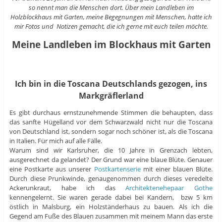
so nennt man die Menschen dort. Über mein Landleben im
Holzblockhaus mit Garten, meine Begegnungen mit Menschen, hatte ich
mir Fotos und Notizen gemacht, die ich gerne mit euch teilen möchte.
Meine Landleben im Blockhaus mit Garten
Ich bin in die Toscana Deutschlands gezogen, ins
Markgräflerland
Es gibt durchaus ernstzunehmende Stimmen die behaupten, dass
das sanfte Hügelland vor dem Schwarzwald nicht nur die Toscana
von Deutschland ist, sondern sogar noch schöner ist, als die Toscana
in Italien. Für mich auf alle Fälle.
Warum sind wir Karlsruher, die 10 Jahre in Grenzach lebten,
ausgerechnet da gelandet? Der Grund war eine blaue Blüte. Genauer
eine Postkarte aus unserer
Postkartenserie
mit einer blauen Blüte.
Durch diese Prunkwinde, genaugenommen durch dieses veredelte
Ackerunkraut, habe ich das
Architektenehepaar Gothe
kennengelernt. Sie waren gerade dabei bei Kandern, bzw 5 km
östlich in Malsburg, ein Holzständerhaus zu bauen. Als ich die
Gegend am Fuße des Blauen zusammen mit meinem Mann das erste