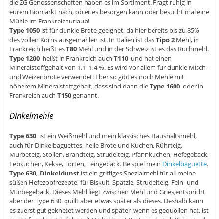
die ZG Genossenschaften haben es im Sortiment. Fragt ruhig in
eurem Biomarkt nach, ob er es besorgen kann oder besucht mal eine
Mühle im Frankreichurlaub!
Type 1050
ist für dunkle Brote geeignet, da hier bereits bis zu 85%
des vollen Korns ausgemahlen ist. In Italien ist das
Tipo 2
Mehl, in
Frankreich heißt es
T80
Mehl und in der Schweiz ist es das Ruchmehl.
Type 1200
heißt in Frankreich auch
T110
und hat einen
Mineralstoffgehalt von 1,1–1,4 %. Es wird vor allem für dunkle Misch-
und Weizenbrote verwendet. Ebenso gibt es noch Mehle mit
höherem Mineralstoffgehalt, dass sind dann die
Type 1600
oder in
Frankreich auch
T150
genannt.
Dinkelmehle
Type 630
ist ein Weißmehl und mein klassisches Haushaltsmehl,
auch für Dinkelbaguettes, helle Brote und Kuchen, Rührteig,
Mürbeteig, Stollen, Brandteig, Strudelteig, Pfannkuchen, Hefegebäck,
Lebkuchen, Kekse, Torten, Feingebäck. Beispiel mein
Dinkelbaguette
.
Type 630, Dinkeldunst
ist ein griffiges Spezialmehl für all meine
süßen Hefezopfrezepte, für Biskuit, Spätzle, Strudelteig, Fein- und
Mürbegebäck. Dieses Mehl liegt zwischen Mehl und Gries,entspricht
aber der Type 630 quillt aber etwas später als dieses. Deshalb kann
es zuerst gut geknetet werden und später, wenn es gequollen hat, ist