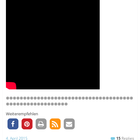
⊗⊗⊗⊗⊗⊗⊗⊗⊗⊗⊗⊗⊗⊗⊗⊗⊗⊗⊗⊗⊗⊗⊗⊗⊗⊗⊗⊗⊗⊗⊗⊗⊗⊗⊗⊗⊗
⊗⊗⊗⊗⊗⊗⊗⊗⊗⊗⊗⊗⊗⊗⊗⊗⊗⊗
Weiterempfehlen
4. April 2015
15
Replies