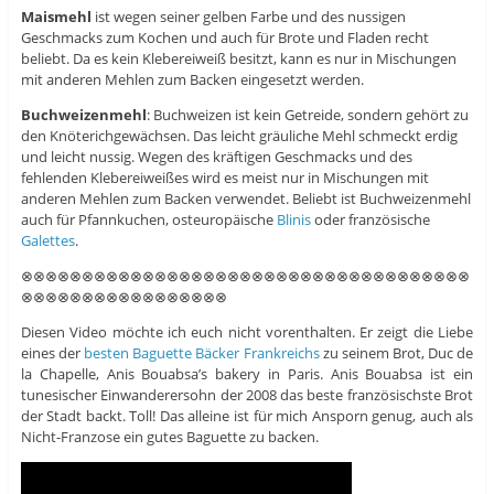
Maismehl
ist wegen seiner gelben Farbe und des nussigen
Geschmacks zum Kochen und auch für Brote und Fladen recht
beliebt. Da es kein Klebereiweiß besitzt, kann es nur in Mischungen
mit anderen Mehlen zum Backen eingesetzt werden.
Buchweizenmehl
: Buchweizen ist kein Getreide, sondern gehört zu
den Knöterichgewächsen. Das leicht gräuliche Mehl schmeckt erdig
und leicht nussig. Wegen des kräftigen Geschmacks und des
fehlenden Klebereiweißes wird es meist nur in Mischungen mit
anderen Mehlen zum Backen verwendet. Beliebt ist Buchweizenmehl
auch für Pfannkuchen, osteuropäische
Blinis
oder französische
Galettes
.
⊗⊗⊗⊗⊗⊗⊗⊗⊗⊗⊗⊗⊗⊗⊗⊗⊗⊗⊗⊗⊗⊗⊗⊗⊗⊗⊗⊗⊗⊗⊗⊗⊗⊗⊗⊗⊗
⊗⊗⊗⊗⊗⊗⊗⊗⊗⊗⊗⊗⊗⊗⊗⊗⊗
Diesen Video möchte ich euch nicht vorenthalten. Er zeigt die Liebe
eines der
besten Baguette Bäcker Frankreichs
zu seinem Brot, Duc de
la Chapelle, Anis Bouabsa’s bakery in Paris. Anis Bouabsa ist ein
tunesischer Einwanderersohn der 2008 das beste französischste Brot
der Stadt backt. Toll! Das alleine ist für mich Ansporn genug, auch als
Nicht-Franzose ein gutes Baguette zu backen.