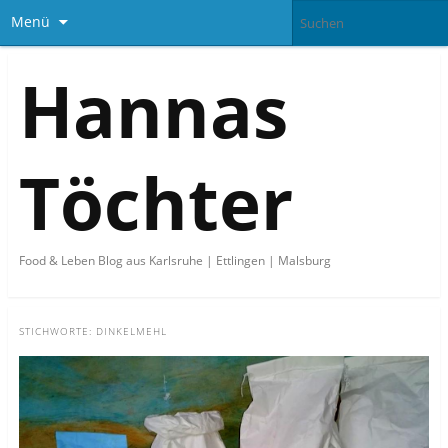
Menü
Hannas
Töchter
Food & Leben Blog aus Karlsruhe | Ettlingen | Malsburg
STICHWORTE:
DINKELMEHL