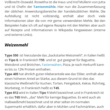
Vollbrecht-Osswald. Roswitha ist die Haus und Hof Müllerin von Jutta
und ist Chefin der
Tantenmühle
. Hier nun die Zusammenfassung
der üblichen Anwendungsbereiche der handelsüblichen Mehle. Die
Aufstellung ist nicht vollständig, enthält aber doch viele
Informationen über die von mir gerne verwendeten Mehle. Bei den
Beispielen habe ich oft auf eigene Rezepte mit den Mehlen aber auch
auf Rezepte und Informationen in Wikipedia hingewiesen (interne
und externe Links).
Weizenmehl
Type 550
ist hierzulande das „backstarke Weissmehl“, in Italien heißt
es
Tipo 0
, in Frankreich
T55
und ist gut geeignet für Baguette,
Weissbrot und Brötchen,
Fastenwähen
, Pizza. Je nach Herkunft kann
es bis zu 12% Protein enthalten.
Type 405
hat ähnlich guten Kleberanteile wie das 550er, enthält aber
einen höheren Anteil an Stärke, aus diesem Grund ist dies das
klassische Weißmehl für Kuchen, Torten, Feingebäck, Kekse, Rührteig,
Mürbeteig. In Frankreich heißt es
T45
.
Type 812
wird in Italien
Tipo 1
Mehl bezeichnet und in Frankreich ist
es das
T65
Meh, „das“ Mehl für kernige Baguettes. Es wird auch als
Halbweißmehl bezeichnet und ist eher selten im normalen
Supermarkt erhältlich, dafür aber in Mühlen und Fachmärkten, auch