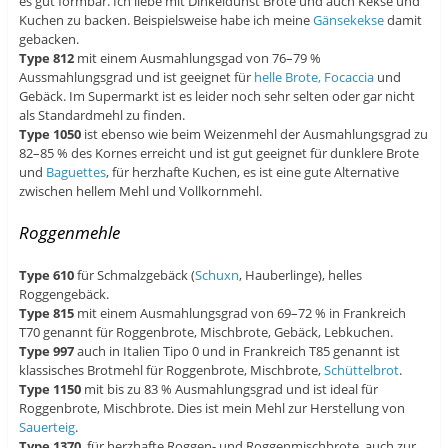
es gut formbar. Ich liebe mit Dinkeldunst Brote und auch Kekse und
Kuchen zu backen. Beispielsweise habe ich meine
Gänsekekse
damit
gebacken.
Type 812
mit einem Ausmahlungsgad von 76–79 %
Aussmahlungsgrad und ist geeignet für
helle Brote, Focaccia
und
Gebäck. Im Supermarkt ist es leider noch sehr selten oder gar nicht
als Standardmehl zu finden.
Type 1050
ist ebenso wie beim Weizenmehl der Ausmahlungsgrad zu
82–85 % des Kornes erreicht und ist gut geeignet für dunklere Brote
und
Baguettes
, für herzhafte Kuchen, es ist eine gute Alternative
zwischen hellem Mehl und Vollkornmehl.
Roggenmehle
Type 610
für Schmalzgebäck (
Schuxn
, Hauberlinge), helles
Roggengebäck.
Type 815
mit einem Ausmahlungsgrad von 69–72 % in Frankreich
T70 genannt für Roggenbrote, Mischbrote, Gebäck, Lebkuchen.
Type 997
auch in Italien Tipo 0 und in Frankreich T85 genannt ist
klassisches Brotmehl für Roggenbrote, Mischbrote,
Schüttelbrot
.
Type 1150
mit bis zu 83 % Ausmahlungsgrad und ist ideal für
Roggenbrote, Mischbrote. Dies ist mein Mehl zur Herstellung von
Sauerteig
.
Type 1370
für herzhafte Roggen- und Roggenmischbrote, auch zur