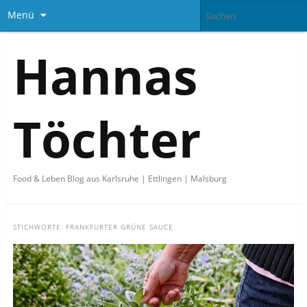
Menü
Hannas
Töchter
Food & Leben Blog aus Karlsruhe | Ettlingen | Malsburg
STICHWORTE:
FRANKFURTER GRÜNE SAUCE