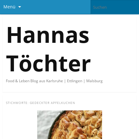
Menü
Hannas
Töchter
Food & Leben Blog aus Karlsruhe | Ettlingen | Malsburg
STICHWORTE:
GEDECKTER APFELKUCHEN