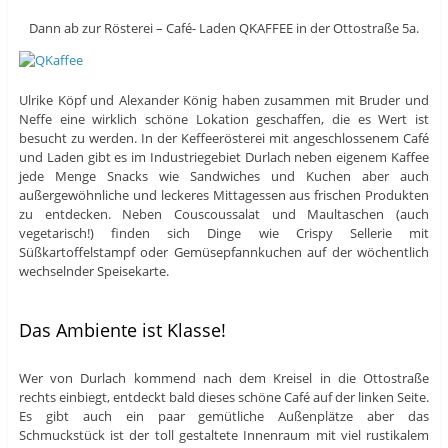
Dann ab zur Rösterei – Café- Laden QKAFFEE in der Ottostraße 5a.
Ulrike Köpf und Alexander König haben zusammen mit Bruder und
Neffe eine wirklich schöne Lokation geschaffen, die es Wert ist
besucht zu werden. In der Keffeerösterei mit angeschlossenem Café
und Laden gibt es im Industriegebiet Durlach neben eigenem Kaffee
jede Menge Snacks wie Sandwiches und Kuchen aber auch
außergewöhnliche und leckeres Mittagessen aus frischen Produkten
zu entdecken. Neben Couscoussalat und Maultaschen (auch
vegetarisch!) finden sich Dinge wie
Crispy Sellerie mit
Süßkartoffelstampf
oder Gemüsepfannkuchen auf der wöchentlich
wechselnder Speisekarte.
Das Ambiente ist Klasse!
Wer von Durlach kommend nach dem Kreisel in die Ottostraße
rechts einbiegt, entdeckt bald dieses schöne Café auf der linken Seite.
Es gibt auch ein paar gemütliche Außenplätze aber das
Schmuckstück ist der toll gestaltete Innenraum mit viel rustikalem