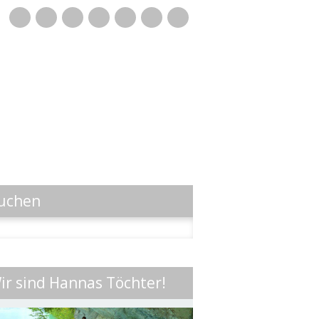
Mail
uchen
n
ir sind Hannas Töchter!