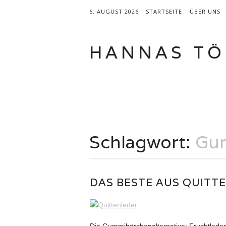
6. AUGUST 2026
STARTSEITE
ÜBER UNS
HANNAS TÖ
Hauptmenü
Zum
BROTBACKBÜCHER
KATEGORI
Inhalt
springen
Schlagwort:
Gu
DAS BESTE AUS QUITTE
Die Gummibärchenalternative: Fruchtleder