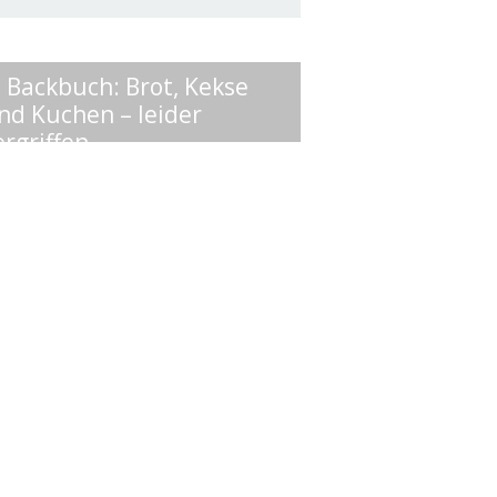
. Backbuch: Brot, Kekse
nd Kuchen – leider
ergriffen
Einfache Brot-, Kuchen-, u.
Keksrezepte aus Vollkorn