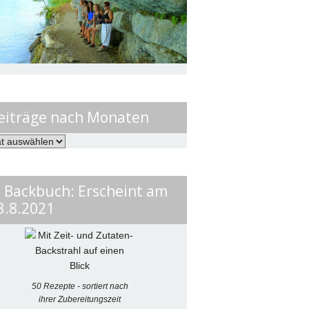
eiträge nach Monaten
ge
en
. Backbuch: Erscheint am
3.8.2021
50 Rezepte - sortiert nach
ihrer Zubereitungszeit