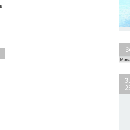
lt
!
B
Beiträ
nach
Monat
3
2