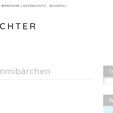
IMPRESSUM | DATENSCHUTZ
BLOGROLL
CHTER
EN
LEBEN & INSPIRATION
AKTIVITÄTEN
mmibärchen
S
Suche
nach:
W