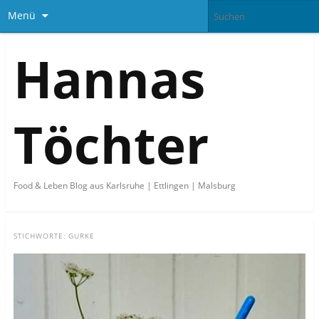
Menü
Hannas
Töchter
Food & Leben Blog aus Karlsruhe | Ettlingen | Malsburg
STICHWORTE:
GURKE