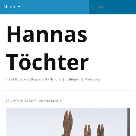
Menü
Hannas
Töchter
Food & Leben Blog aus Karlsruhe | Ettlingen | Malsburg
STICHWORTE:
MARKGRÄFLERLAND