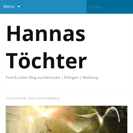
Menü
Hannas
Töchter
Food & Leben Blog aus Karlsruhe | Ettlingen | Malsburg
STICHWORTE:
RHEINSCHWIMMEN