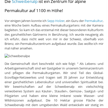
Die
Schweibenalp
ist ein Zentrum für alpine
Permakultur auf 1100 m Höhe!
Vor einigen Jahren konnte ich
Sepp Holzer
, ein Guru der
Permakultur
,
eine Woche beim Aufbau eines Permakulturgartens mit der Kamera
begleiten. So kam ich das erstemal mit dieser besonderen Kulturform
des ganzheitlichen Gärtnerns in Berührung. Ich wurde neugierig als
ich erfuhr, dass nicht weit von mir in der Schweiz, oberhalb von
Brienz, ein Permakulturzentrum aufgebaut wurde. Das wollte ich mir
mal näher ansehen.
Die Gemeinschaft dort beschreibt sich wie folgt: “ Als Lebens- und
Arbeitsgemeinschaft sind wir Gastgeber in unserem Seminarzentrum
und pflegen die Permakulturgärten. Wir sind Teil des Global-
Ecovillage-Netzwerkes und tragen seit 35 Jahren zur Entwicklung
einer ganzheitlichen Lebenskultur und universellen Spiritualität bei.
Wir bewirtschaften auf der Schweibenalp ein vielschichtig
verwobenes System aus Käuter-, Stauden-, Gemüse-, Saatgut- und
Pilzgärten und haben eine kleine Imkerei sowie Wasser- und
Wildniszonen aufgebaut. Die 10 Hektar grosse Fläche der
Schweibenalp mit dem umgebenden Wald entwickeln wir stetig im