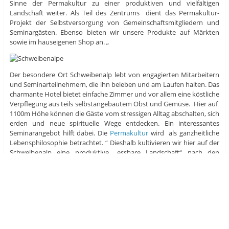
Sinne der Permakultur zu einer produktiven und vielfältigen
Landschaft weiter. Als Teil des Zentrums dient das Permakultur-
Projekt der Selbstversorgung von Gemeinschaftsmitgliedern und
Seminargästen. Ebenso bieten wir unsere Produkte auf Märkten
sowie im hauseigenen Shop an. „
Der besondere Ort Schweibenalp lebt von engagierten Mitarbeitern
und Seminarteilnehmern, die ihn beleben und am Laufen halten. Das
charmante Hotel bietet einfache Zimmer und vor allem eine köstliche
Verpflegung aus teils selbstangebautem Obst und Gemüse. Hier auf
1100m Höhe können die Gäste vom stressigen Alltag abschalten, sich
erden und neue spirituelle Wege entdecken. Ein interessantes
Seminarangebot hilft dabei. Die
Permakultur
wird als ganzheitliche
Lebensphilosophie betrachtet. “ Dieshalb kultivieren wir hier auf der
Schweibenalp eine produktive „essbare Landschaft“ nach den
Prinzipien der Permakultur.
Ziel
ist es, Lösungsansätze für eine
zukunftsfähige Landschaftsnutzung im alpinen Raum zu entwickeln,
so dass auch zukünftige Generationen vom Land leben können.Wir
möchten in Verbundenheit mit allen Wesen die hier mit uns das Land
bewohnen eine Kultur, welche das Leben auf der Erde erhält und
fördert, pflegen. Dazu gehört auch eine Lebenskultur, welche die
Entfaltung jedes Einzelnen unterstützt.“ Hier noch meine persönliche