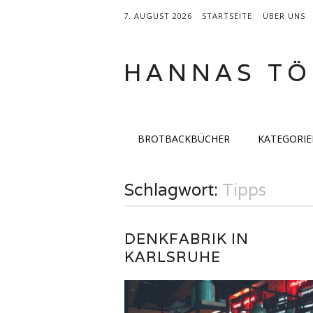
7. AUGUST 2026
STARTSEITE
ÜBER UNS
HANNAS TÖ
Hauptmenü
Zum
BROTBACKBÜCHER
KATEGORI
Inhalt
springen
Schlagwort:
Tipps
DENKFABRIK IN
KARLSRUHE