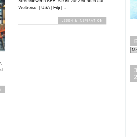
Streetviewerin KEE! Sie ist zur Zeit noch auf
Weltreise | USA | Fitji |...
LEBEN & INSPIRATION
Bei
na
Mo
é,
3
nd
2
S