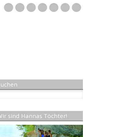
Mail
Suchen
chen
h:
ir sind Hannas Töchter!