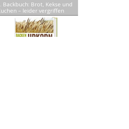
. Backbuch: Brot, Kekse und
uchen – leider vergriffen
Einfache Brot-, Kuchen-, u.
Keksrezepte aus Vollkorn
1. Backbuch BROT backen