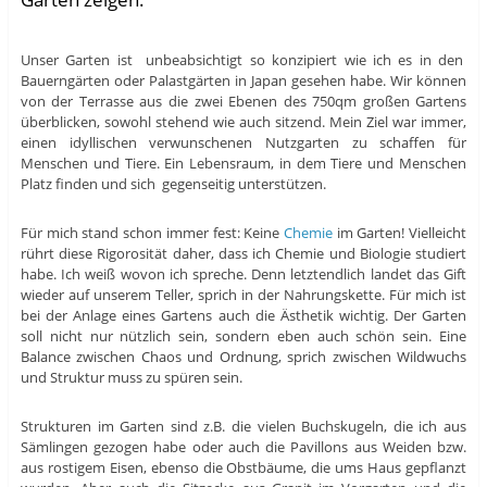
Unser Garten ist unbeabsichtigt so konzipiert wie ich es in den
Bauerngärten oder Palastgärten in Japan gesehen habe. Wir können
von der Terrasse aus die zwei Ebenen des 750qm großen Gartens
überblicken, sowohl stehend wie auch sitzend. Mein Ziel war immer,
einen idyllischen verwunschenen Nutzgarten zu schaffen für
Menschen und Tiere. Ein Lebensraum, in dem Tiere und Menschen
Platz finden und sich gegenseitig unterstützen.
Für mich stand schon immer fest: Keine
Chemie
im Garten! Vielleicht
rührt diese Rigorosität daher, dass ich Chemie und Biologie studiert
habe. Ich weiß wovon ich spreche. Denn letztendlich landet das Gift
wieder auf unserem Teller, sprich in der Nahrungskette. Für mich ist
bei der Anlage eines Gartens auch die Ästhetik wichtig. Der Garten
soll nicht nur nützlich sein, sondern eben auch schön sein. Eine
Balance zwischen Chaos und Ordnung, sprich zwischen Wildwuchs
und Struktur muss zu spüren sein.
Strukturen im Garten sind z.B. die vielen Buchskugeln, die ich aus
Sämlingen gezogen habe oder auch die Pavillons aus Weiden bzw.
aus rostigem Eisen, ebenso die Obstbäume, die ums Haus gepflanzt