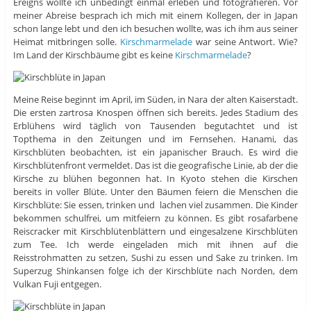
Ereigns wollte ich unbedingt einmal erleben und fotografieren. Vor
meiner Abreise besprach ich mich mit einem Kollegen, der in Japan
schon lange lebt und den ich besuchen wollte, was ich ihm aus seiner
Heimat mitbringen solle.
Kirschmarmelade
war seine Antwort. Wie?
Im Land der Kirschbäume gibt es keine
Kirschmarmelade
?
Meine Reise beginnt im April, im Süden, in Nara der alten Kaiserstadt.
Die ersten zartrosa Knospen öffnen sich bereits. Jedes Stadium des
Erblühens wird täglich von Tausenden begutachtet und ist
Topthema in den Zeitungen und im Fernsehen. Hanami, das
Kirschblüten beobachten, ist ein japanischer Brauch. Es wird die
Kirschblütenfront vermeldet. Das ist die geografische Linie, ab der die
Kirsche zu blühen begonnen hat. In Kyoto stehen die Kirschen
bereits in voller Blüte. Unter den Bäumen feiern die Menschen die
Kirschblüte: Sie essen, trinken und lachen viel zusammen. Die Kinder
bekommen schulfrei, um mitfeiern zu können. Es gibt rosafarbene
Reiscracker mit Kirschblütenblättern und eingesalzene Kirschblüten
zum Tee. Ich werde eingeladen mich mit ihnen auf die
Reisstrohmatten zu setzen, Sushi zu essen und Sake zu trinken. Im
Superzug Shinkansen folge ich der Kirschblüte nach Norden, dem
Vulkan Fuji entgegen.