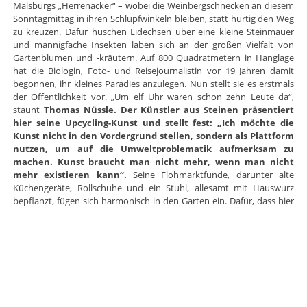
Malsburgs „Herrenacker“ – wobei die Weinbergschnecken an diesem
Sonntagmittag in ihren Schlupfwinkeln bleiben, statt hurtig den Weg
zu kreuzen.
Dafür huschen Eidechsen über eine kleine Steinmauer
und mannigfache Insekten laben sich an der großen Vielfalt von
Gartenblumen und -kräutern. Auf 800 Quadratmetern in Hanglage
hat die Biologin, Foto- und Reisejournalistin vor 19 Jahren damit
begonnen, ihr kleines Paradies anzulegen. Nun stellt sie es erstmals
der Öffentlichkeit vor. „Um elf Uhr waren schon zehn Leute da“,
staunt
Thomas Nüssle. Der Künstler aus Steinen präsentiert
hier seine Upcycling-Kunst und stellt fest: „Ich möchte die
Kunst nicht in den Vordergrund stellen, sondern als Plattform
nutzen, um auf die Umweltproblematik aufmerksam zu
machen. Kunst braucht man nicht mehr, wenn man nicht
mehr existieren kann“.
Seine Flohmarktfunde, darunter alte
Küchengeräte, Rollschuhe und ein Stuhl, allesamt mit Hauswurz
bepflanzt, fügen sich harmonisch in den Garten ein. Dafür, dass hier
viele Tiere Lebensräume finden, sorgt Jutta Schneider seit langem.
Wildblumen bekommen hier ihren Platz eingeräumt und, wie sie
stolz sagt: „Der Garten ist pestizidfrei“. Gegen den Buchsbaumzünsler
verwende sie den „Bacillus Thuringiensis“, fügt sie hinzu. Mittlerweile
arbeitet Schneider auch nach der Methode des „Black Box
Gardenings“. Dieser neue Name benennt ein altes Prinzip: Jede
Pflanze sucht sich selbst den Standort, der ihr die besten
Bedingungen bietet und braucht dort viel weniger Pflege. Manche