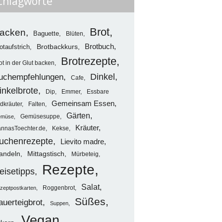
chlagworte
Brot
acken
Baguette
Blüten
Brotbuch
otaufstrich
Brotbackkurs
Brotrezepte
ot in der Glut backen
uchempfehlungen
Dinkel
Cafe
inkelbrote
Dip
Emmer
Essbare
Gemeinsam Essen
dkräuter
Falten
Gärten
Gemüsesuppe
müse
Kräuter
nnasToechter.de
Kekse
uchenrezepte
Lievito madre
Mittagstisch
andeln
Mürbeteig
Rezepte
eisetipps
Salat
Roggenbrot
zeptpostkarten
Süßes
auerteigbrot
Suppen
Vegan