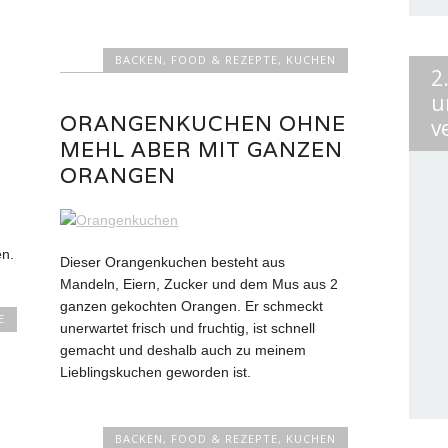
BACKEN
,
FOOD & REZEPTE
,
KUCHEN
2
u
ORANGENKUCHEN OHNE
v
MEHL ABER MIT GANZEN
ORANGEN
n.
Dieser Orangenkuchen besteht aus
Mandeln, Eiern, Zucker und dem Mus aus 2
ganzen gekochten Orangen. Er schmeckt
E
unerwartet frisch und fruchtig, ist schnell
gemacht und deshalb auch zu meinem
Lieblingskuchen geworden ist.
BACKEN
,
FOOD & REZEPTE
,
KUCHEN