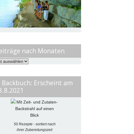
eiträge nach Monaten
ge
en
. Backbuch: Erscheint am
3.8.2021
50 Rezepte - sortiert nach
ihrer Zubereitungszeit