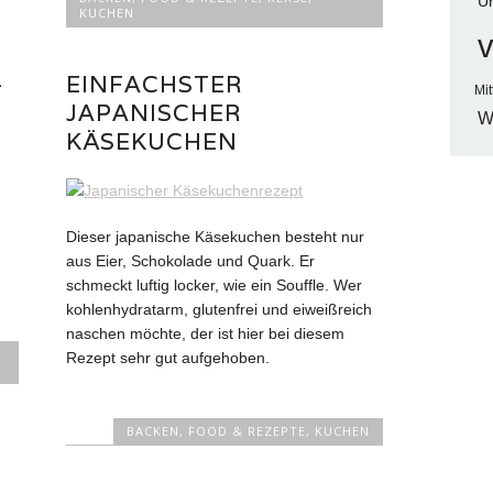
U
KUCHEN
v
–
EINFACHSTER
Mit
JAPANISCHER
W
KÄSEKUCHEN
Dieser japanische Käsekuchen besteht nur
aus Eier, Schokolade und Quark. Er
schmeckt luftig locker, wie ein Souffle. Wer
kohlenhydratarm, glutenfrei und eiweißreich
naschen möchte, der ist hier bei diesem
Rezept sehr gut aufgehoben.
BACKEN
,
FOOD & REZEPTE
,
KUCHEN