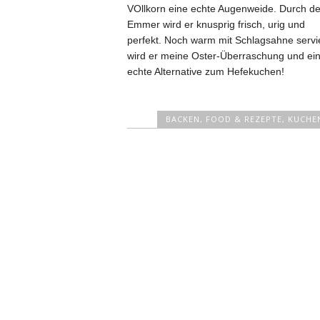
VOllkorn eine echte Augenweide. Durch d
Emmer wird er knusprig frisch, urig und
perfekt. Noch warm mit Schlagsahne servi
wird er meine Oster-Überraschung und ei
echte Alternative zum Hefekuchen!
BACKEN
,
FOOD & REZEPTE
,
KUCHE