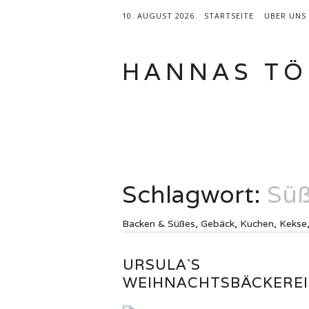
10. AUGUST 2026
STARTSEITE
ÜBER UNS
HANNAS TÖ
Hauptmenü
Zum
BROTBACKBÜCHER
KATEGORI
Inhalt
springen
Schlagwort:
Sü
Backen & Süßes, Gebäck, Kuchen, Kekse,
URSULA`S
WEIHNACHTSBÄCKEREI