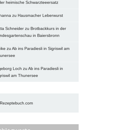
der heimische Schwarzteeersatz
hanna
zu
Hausmacher Leberwurst
tta Schneider
zu
Brotbackkurs in der
ndesgartenschau in Baiersbronn
rike
zu
Ab ins Paradiesli in Sigriswil am
unersee
geborg Loch
zu
Ab ins Paradiesli in
griswil am Thunersee