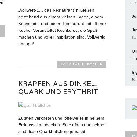
en
– 
„Vollwert-S.“, das Restaurant in Gießen
Jo
bestehend aus einem kleinen Laden, einem
Kochstudio und einem Restaurant mit offener
Ju
Küche. Veranstaltet Kochkurse, die Spaß
machen und voller Inspriation sind. Vollwertig
La
und gut!
Ul
Th
AKTIVITÄTEN
,
KOCHEN
In
Si
KRAPFEN AUS DINKEL,
QUARK UND ERYTHRIT
Zutaten verkneten und löffelweise in heißem
Erdnussöl ausbacken. So einfach und schnell
sind diese Quarkbällchen gemacht.