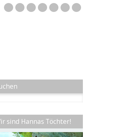
Mail
uchen
n
ir sind Hannas Töchter!