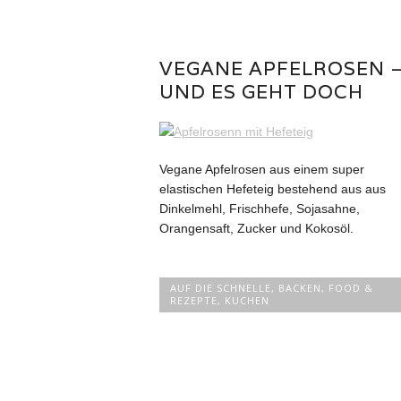
VEGANE APFELROSEN 
UND ES GEHT DOCH
Vegane Apfelrosen aus einem super
elastischen Hefeteig bestehend aus aus
Dinkelmehl, Frischhefe, Sojasahne,
Orangensaft, Zucker und Kokosöl.
AUF DIE SCHNELLE
,
BACKEN
,
FOOD &
REZEPTE
,
KUCHEN