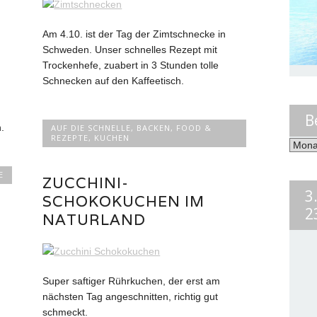
Am 4.10. ist der Tag der Zimtschnecke in
Schweden. Unser schnelles Rezept mit
Trockenhefe, zuabert in 3 Stunden tolle
Schnecken auf den Kaffeetisch.
B
.
AUF DIE SCHNELLE
,
BACKEN
,
FOOD &
REZEPTE
,
KUCHEN
Beiträ
nach
Monat
E
ZUCCHINI-
3
SCHOKOKUCHEN IM
2
NATURLAND
Super saftiger Rührkuchen, der erst am
nächsten Tag angeschnitten, richtig gut
schmeckt.