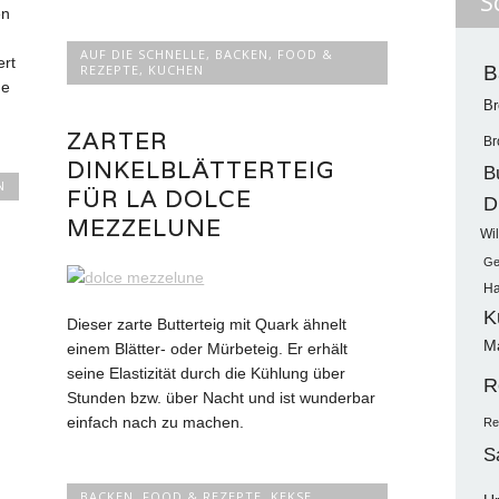
S
en
AUF DIE SCHNELLE
,
BACKEN
,
FOOD &
ert
REZEPTE
,
KUCHEN
B
ne
Br
ZARTER
Br
DINKELBLÄTTERTEIG
B
N
FÜR LA DOLCE
D
MEZZELUNE
Wil
Ge
Ha
K
Dieser zarte Butterteig mit Quark ähnelt
M
einem Blätter- oder Mürbeteig. Er erhält
seine Elastizität durch die Kühlung über
R
Stunden bzw. über Nacht und ist wunderbar
einfach nach zu machen.
Re
S
BACKEN
,
FOOD & REZEPTE
,
KEKSE
,