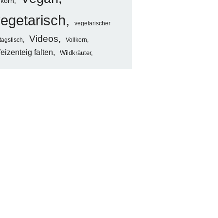
rkorn
egetarisch
vegetarischer
Videos
tagstisch
Vollkorn
eizenteig falten
Wildkräuter