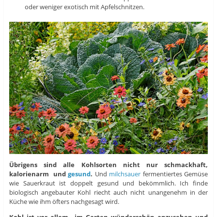
oder weniger exotisch mit Apfelschnitzen.
Übrigens sind alle Kohlsorten nicht nur schmackhaft,
kalorienarm und
gesund
.
Und
milchsauer
fermentiertes Gemüse
wie Sauerkraut ist doppelt gesund und bekömmlich. Ich finde
biologisch angebauter Kohl riecht auch nicht unangenehm in der
Küche wie ihm öfters nachgesagt wird.
Kohl ist vor allem im Garten wünderschön anzusehen und