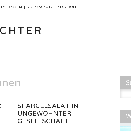
IMPRESSUM | DATENSCHUTZ
BLOGROLL
CHTER
EN
LEBEN & INSPIRATION
AKTIVITÄTEN
hnen
S
Suche
nach:
Z-
SPARGELSALAT IN
UNGEWOHNTER
W
GESELLSCHAFT