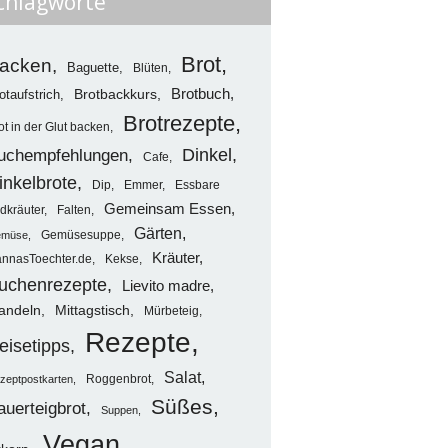
chlagworte
Brot
acken
Baguette
Blüten
Brotbuch
otaufstrich
Brotbackkurs
Brotrezepte
ot in der Glut backen
uchempfehlungen
Dinkel
Cafe
inkelbrote
Dip
Emmer
Essbare
Gemeinsam Essen
dkräuter
Falten
Gärten
Gemüsesuppe
müse
Kräuter
nnasToechter.de
Kekse
uchenrezepte
Lievito madre
Mittagstisch
andeln
Mürbeteig
Rezepte
eisetipps
Salat
Roggenbrot
zeptpostkarten
Süßes
auerteigbrot
Suppen
Vegan