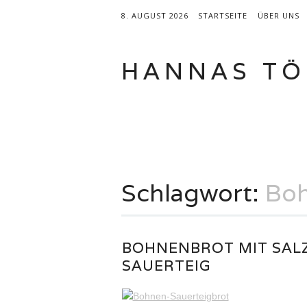
8. AUGUST 2026
STARTSEITE
ÜBER UNS
HANNAS TÖ
Hauptmenü
Zum
BROTBACKBÜCHER
KATEGORI
Inhalt
springen
Schlagwort:
Bo
BOHNENBROT MIT SAL
SAUERTEIG