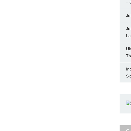
– 
Jo
Ju
La
Ul
Th
In
Si