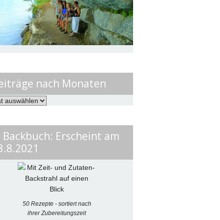
eiträge nach Monaten
ge
en
. Backbuch: Erscheint am
3.8.2021
50 Rezepte - sortiert nach
ihrer Zubereitungszeit