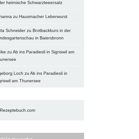
der heimische Schwarzteeersatz
hanna
zu
Hausmacher Leberwurst
tta Schneider
zu
Brotbackkurs in der
ndesgartenschau in Baiersbronn
rike
zu
Ab ins Paradiesli in Sigriswil am
unersee
geborg Loch
zu
Ab ins Paradiesli in
griswil am Thunersee