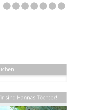
Mail
uchen
n
ir sind Hannas Töchter!