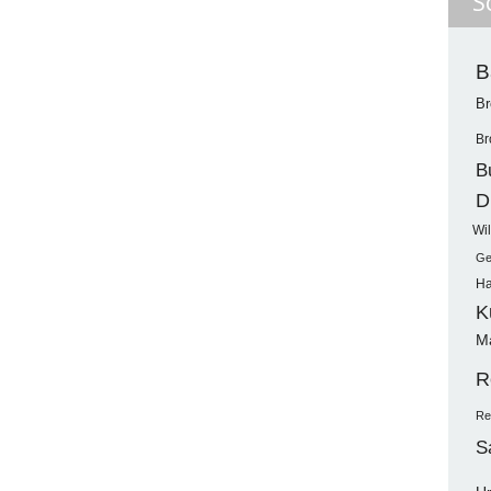
S
B
Br
Br
B
D
Wil
Ge
Ha
K
M
R
Re
S