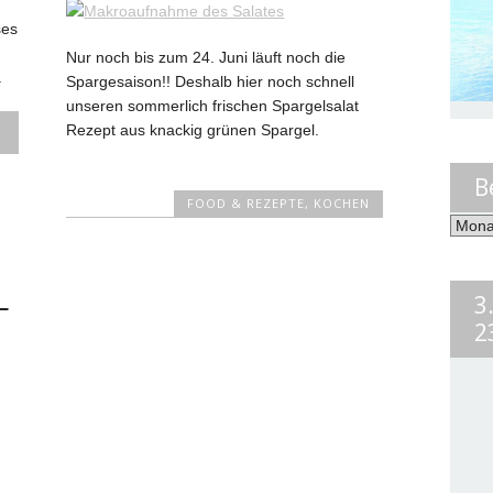
ses
Nur noch bis zum 24. Juni läuft noch die
.
Spargesaison!! Deshalb hier noch schnell
unseren sommerlich frischen Spargelsalat
Rezept aus knackig grünen Spargel.
B
FOOD & REZEPTE
,
KOCHEN
Beiträ
nach
Monat
L
3
2