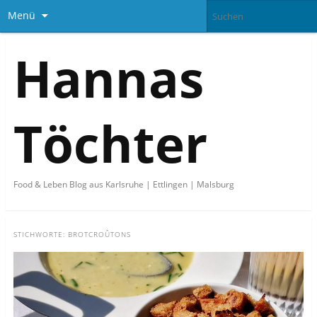
Menü
Hannas
Töchter
Food & Leben Blog aus Karlsruhe | Ettlingen | Malsburg
STICHWORTE:
BROTCROÛTONS