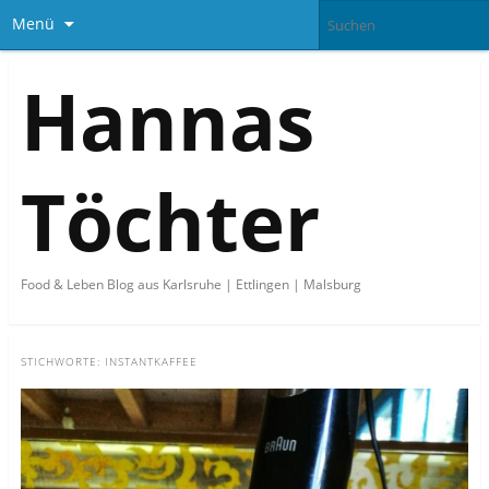
Menü
Hannas
Töchter
Food & Leben Blog aus Karlsruhe | Ettlingen | Malsburg
STICHWORTE:
INSTANTKAFFEE