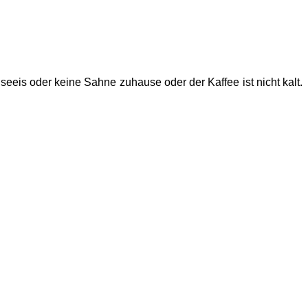
seeis oder keine Sahne zuhause oder der Kaffee ist nicht kalt.
. Jetzt kommt der geniale
griechische Frappe
ins Spiel. Dafür
st er im Handumdrehen zubereitet. Die Griechen lieben ihn mit
 Clou dabei ist, wenn Instantkaffee zusammen mit Wasser
erstab schaumig gemixt. Nach Belieben kann etwas Zucker
ilch oder auch
Mandelmilch
auf. ( Ohne Mixer rührt oder
 eiskaltes Wasser hinzugefügt werden.
Schleckermäuler
am besten schmeckt. Er kann natürlich mit Strohhalmen