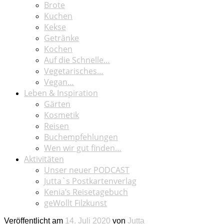
Brote
Kuchen
Kekse
Getränke
Kochen
Auf die Schnelle…
Vegetarisches…
Vegan…
Leben & Inspiration
Gärten
Kosmetik
Reisen
Buchempfehlungen
Wen wir gut finden…
Aktivitäten
Unser neuer PODCAST
Jutta`s Postkartenverlag
Kenia’s Reisetagebuch
geWollt Filzkunst
Veröffentlicht am
14. Juli 2020
von
Jutta