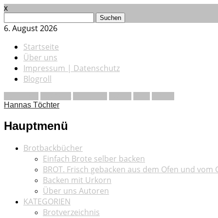
x
Suchen
nach:
6. August 2026
Startseite
Über uns
Impressum | Datenschutz
Blogroll
Facebook
Pinterest
Instagram
Vimeo
RSS
E-Mail
Hannas Töchter
Hauptmenü
Zum
Brotbackbücher
Inhalt
Einfach Brote selber backen
springen
BROT. Frisch gebacken aus dem Ofen und vom G
Backen mit Urkorn
Über uns Autoren
KATEGORIEN
Brotverzeichnis