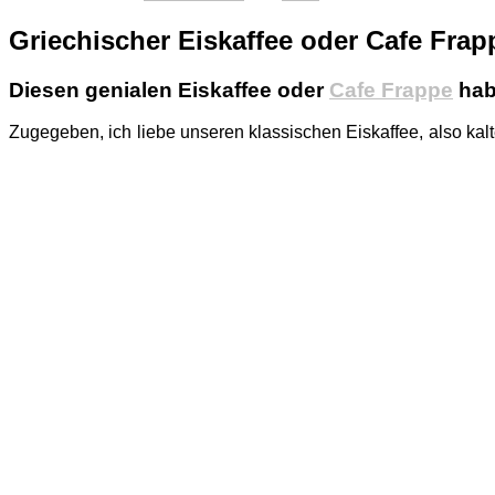
Griechischer Eiskaffee oder Cafe Frap
Diesen genialen Eiskaffee oder
Cafe Frappe
hab
Zugegeben, ich liebe unseren klassischen Eiskaffee, also kalt
Also von den Kalorien mal ganz abgesehen, kann ich diesen 
brauche ich im Grunde nur einen Pürierstab oder Handmixer, l
Eiswürfel, Zucker und Kondensmilch. Ich nehme gerne norma
gemixt wird, schäumt er auf. Probiert es mal aus, das ist e
Rezept: Cafe Frappe oder griechischer Eiskaffee für 
Löslicher Instantkaffee oder Nescafe ( ca 2 El voll ) 
zugefügt werden. Zum Schluss fülle ich das Getränk mi
schüttelt man Pulver und Wasser schaumig und fügt Ei
servieren das erfrischende Sommergetränk mit einer K
serviert und umgerührt werden.
In Griechenland unterscheidet man nach der Zuckermenge 3 V