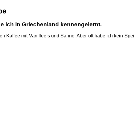
pe
e ich in Griechenland kennengelernt.
en Kaffee mit Vanilleeis und Sahne. Aber oft habe ich kein Spei
klassischen Eiskaffee nicht sooft zubereiten wie ich möchte
öslichen Instantkaffee oder Nescafe und kaltes Wasser, dann i
le Frischmilch oder vegane Milch dazu und keinen Zucker.
Der
cht verblüffend!
2 Gläser
wird mit Wasser und einigen Eiswürfel im Mixer oder mit Püri
t einem Schuss Frischmilch oder veganer Milch, gerne Haferm
swürfel und Milch danach dazu ). Zum Schluss kann auch noch
ugel Vanilleeis und Sahne. Probiert einfach aus wie er euch 
arianten: