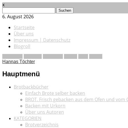
x
Suchen
nach:
6. August 2026
Startseite
Über uns
Impressum | Datenschutz
Blogroll
Facebook
Pinterest
Instagram
Vimeo
RSS
E-Mail
Hannas Töchter
Hauptmenü
Zum
Brotbackbücher
Inhalt
Einfach Brote selber backen
springen
BROT. Frisch gebacken aus dem Ofen und vom G
Backen mit Urkorn
Über uns Autoren
KATEGORIEN
Brotverzeichnis