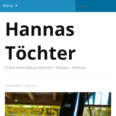
Menü
Hannas
Töchter
Food & Leben Blog aus Karlsruhe | Ettlingen | Malsburg
STICHWORTE:
NESCAFE