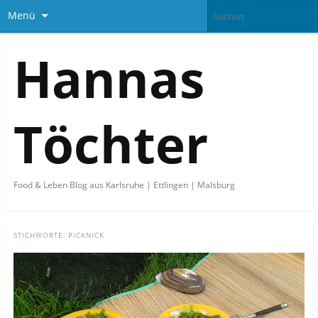
Menü
Hannas
Töchter
Food & Leben Blog aus Karlsruhe | Ettlingen | Malsburg
STICHWORTE:
PICKNICK