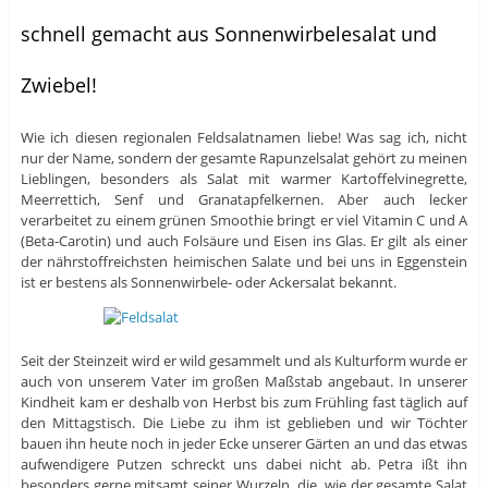
schnell gemacht aus Sonnenwirbelesalat und
Zwiebel!
Wie ich diesen regionalen Feldsalatnamen liebe! Was sag ich, nicht
nur der Name, sondern der gesamte Rapunzelsalat gehört zu meinen
Lieblingen, besonders als Salat mit warmer Kartoffelvinegrette,
Meerrettich, Senf und Granatapfelkernen. Aber auch lecker
verarbeitet zu einem grünen Smoothie bringt er viel Vitamin C und A
(Beta-Carotin) und auch Folsäure und Eisen ins Glas. Er gilt als einer
der nährstoffreichsten heimischen Salate und bei uns in Eggenstein
ist er bestens als Sonnenwirbele- oder Ackersalat bekannt.
Seit der Steinzeit wird er wild gesammelt und als Kulturform wurde er
auch von unserem Vater im großen Maßstab angebaut. In unserer
Kindheit kam er deshalb von Herbst bis zum Frühling fast täglich auf
den Mittagstisch. Die Liebe zu ihm ist geblieben und wir Töchter
bauen ihn heute noch in jeder Ecke unserer Gärten an und das etwas
aufwendigere Putzen schreckt uns dabei nicht ab. Petra ißt ihn
besonders gerne mitsamt seiner Wurzeln, die wie der gesamte Salat