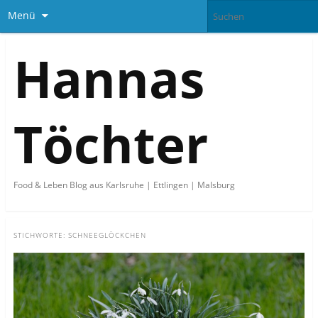
Menü
Hannas
Töchter
Food & Leben Blog aus Karlsruhe | Ettlingen | Malsburg
STICHWORTE:
SCHNEEGLÖCKCHEN