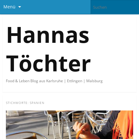
Menü
Hannas
Töchter
Food & Leben Blog aus Karlsruhe | Ettlingen | Malsburg
STICHWORTE:
SPANIEN