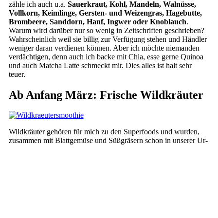
zähle ich auch u.a.
Sauerkraut, Kohl, Mandeln, Walnüsse,
Vollkorn, Keimlinge, Gersten- und Weizengras, Hagebutte,
Brombeere, Sanddorn, Hanf, Ingwer oder Knoblauch
.
Warum wird darüber nur so wenig in Zeitschriften geschrieben?
Wahrscheinlich weil sie billig zur Verfügung stehen und Händler
weniger daran verdienen können. Aber ich möchte niemanden
verdächtigen, denn auch ich backe mit Chia, esse gerne Quinoa
und auch Matcha Latte schmeckt mir. Dies alles ist halt sehr
teuer.
Ab Anfang März: Frische Wildkräuter
Wildkräuter gehören für mich zu den Superfoods und wurden,
zusammen mit Blattgemüse und Süßgräsern schon in unserer Ur-
Nahrung in viel größeren Mengen verzehrt. Der Nutzen ihrer
Vitalstoffe wie Chlorophyl, sekundären Pflanzenstoffe, Vitamine
oder Bitterstoffe sind gerade im Frühling frisch vorhanden, genau
dann wenn wir diese Stoffe dringend brauchen.
Jutta hat bereits im April 2015 ein
Pesto über Wildkräuter
vorgestellt, mit sehr schönen Bestimmungsbildern. In meinem
Garten im März 2017 habe ich gefunden:
Feldsalat
, Schnittlauch