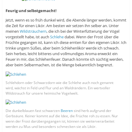
Feurig und selbstgemacht!
Jetzt, wenn es so früh dunkel wird, die Abende länger werden, kommt
die Zeit für einen Likör. Am besten wir setzen ihn selber an. Unter
meinen
Wildsträuchern
, die ich bei der Winterfütterung der Vögel
vorgestellt habe, ist auch
Schlehe
dabei. Wenn der Frost über die
Früchte gegangen ist, kann ich diese ernten für den eigenen Likör. Ich
trinke ungern Süßes, aber beim Schlehenlikör werde ich schwach.
Sein herbes, leicht bitteres und vollmundiges Aroma erweckt ein
Feuer in mir, das Schlehenfeuer. Danach könnte ich süchtig werden,
aber beim Selbermachen, ist die Menge bekanntlich begrenzt.
Schlehdorn oder Schwarzdorn wie die Schlehe auch noch genannt
wird, wächst in Feld und Flur und an Waldrändern. Ein wertvoller
Wildstrauch für unsere heimische Vogelwelt.
Die dunkelblauen fast schwarzen
Beeren
sind herb aufgrund der
Gerbsäure. Keiner kommt auf die Idee, die Früchte roh zu essen. Nur
wenn der Frost darübergegangen ist, können sie weiterverarbeitet
werden zu Mus und besonders schmecken sie als Likör.