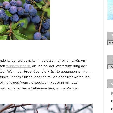
Bei
na
Mo
U
ende länger werden, kommt die Zeit für einen Likör. Am
inen
Wildsträuchern
, die ich bei der Winterfütterung der
Uns
bei. Wenn der Frost über die Früchte gegangen ist, kann
Kat
h trinke ungern Süßes, aber beim Schlehenlikör werde ich
vollmundiges Aroma erweckt ein Feuer in mir, das
 werden, aber beim Selbermachen, ist die Menge
B
B