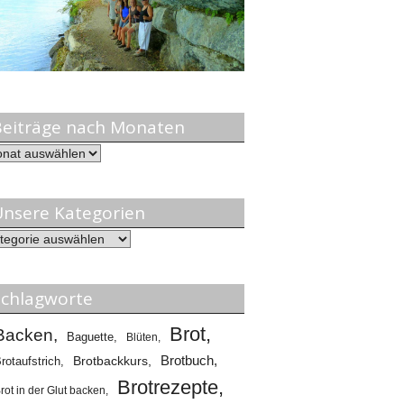
Beiträge nach Monaten
träge
ch
naten
nsere Kategorien
ere
egorien
Schlagworte
Brot
Backen
Baguette
Blüten
Brotbuch
rotaufstrich
Brotbackkurs
Brotrezepte
rot in der Glut backen