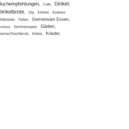
Buchempfehlungen
Dinkel
Cafe
Dinkelbrote
Dip
Emmer
Essbare
Gemeinsam Essen
ildkräuter
Falten
Gärten
Gemüsesuppe
emüse
Kräuter
annasToechter.de
Kekse
Kuchenrezepte
Lievito madre
Mittagstisch
Mandeln
Mürbeteig
Rezepte
Reisetipps
Salat
Roggenbrot
ezeptpostkarten
Süßes
Sauerteigbrot
Suppen
Vegan
Urkorn
vegetarisch
vegetarischer
Videos
ittagstisch
Vollkorn
Weizenteig falten
Wildkräuter