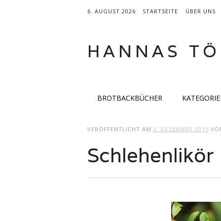
6. AUGUST 2026
STARTSEITE
ÜBER UNS
HANNAS TÖ
Hauptmenü
Zum
BROTBACKBÜCHER
KATEGORI
Inhalt
springen
VERÖFFENTLICHT AM
2. DEZEMBER 2015
VO
Schlehenlikör