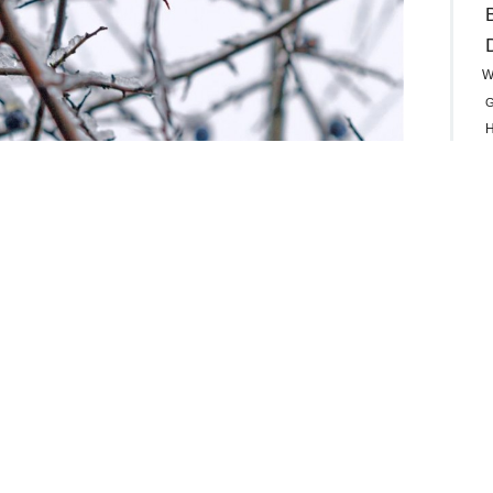
W
G
H
R
M
ch noch genannt wird, wächst in Feld und Flur und an Waldrändern.
trauch für unsere heimische Vogelwelt.