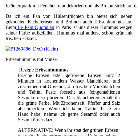
Kräuterquark mit Fenchelkraut dekoriert und als Brotaufstrich auf d
Da ich ein Fan von Hülsenfrüchten bin bietet sich neben
gekochten Kichererbsen und Bohnen auch Erbsenhummus an.
Beim
Le Pain Quotidien
in Paris ist uns dieser Hummus wegen
seiner Farbe aufgefallen. Hummus mal anders, schön grün mit
frischen Erbsen.
Erbsenhummus mit Minze
Rezept:
Erbsenhummus
Frische Erbsen oder gefrorene Erbsen kurz 2
Minuten in kochendem Wasser blanchieren und
zusammen mit Olivenöl, 4-5 frischen Minzblättchen
und Tahini Paste (besteht aus feingemahlenen
Sesamkörner) pürieren. Das blanchieren erhält dir
die grüne Farbe. Mit Zitronensaft, Pfeffer und Salz
abschmecken. Wenn ich keine Tahini Paste zur
Hand habe, nehme ich gerne Sesamöl oder auch
Sesamkörner dazu.
ALTERNATIVE: Wenn ihr statt der grünen Erbsen
gekochte Kichererbsen oder weisse Bohnen nehmt,