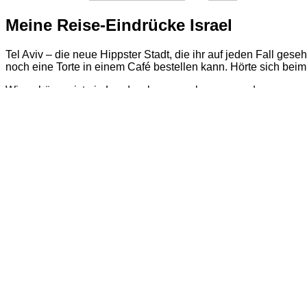
Meine Reise-Eindrücke Israel
Tel Aviv – die neue Hippster Stadt, die ihr auf jeden Fall 
noch eine Torte in einem Café bestellen kann. Hörte sich beim
Wie schön es ist ein Land so kennenzulernen von dem man se
Plan im Kopf und keine Stadt, deren geografische Lage einem 
Für mich ist Israel ein wunderschönes Reiseland, in dem m
Hostels, die mir gefallen haben wären: Florentine, Overstay 
Stadtviertel, die man gesehen haben muss: Florentine und Old
Und unbedingt über den Carmel Market schlendern.
Top Tipps allgemein in Israel:
Frischer
Granatapfelsaft
trinken (am besten auf einem Ma