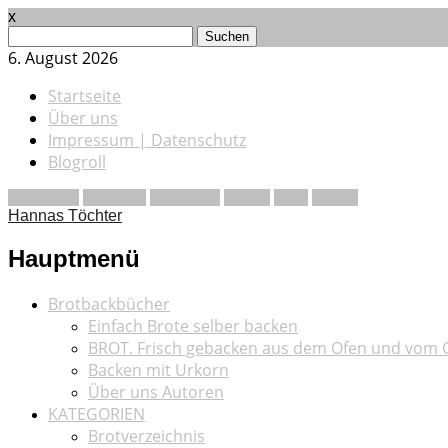
x
Suchen
nach:
6. August 2026
Startseite
Über uns
Impressum | Datenschutz
Blogroll
Facebook
Pinterest
Instagram
Vimeo
RSS
E-Mail
Hannas Töchter
Hauptmenü
Zum
Brotbackbücher
Inhalt
Einfach Brote selber backen
springen
BROT. Frisch gebacken aus dem Ofen und vom G
Backen mit Urkorn
Über uns Autoren
KATEGORIEN
Brotverzeichnis