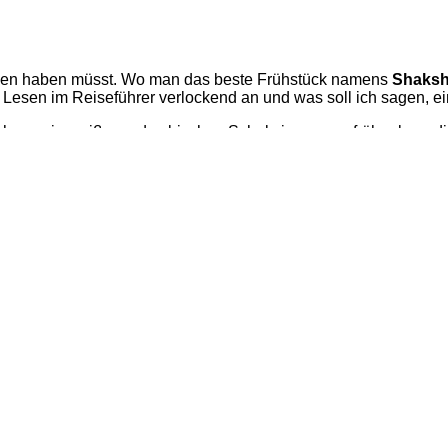
gesehen haben müsst. Wo man das beste Frühstück namens
Shaks
 Lesen im Reiseführer verlockend an und was soll ich sagen, ei
hr wenig weiß, nur das bischen Schulwissen von früher bzw. 
bekannt wäre. Die Hauptstadt Tel Aviv ist traumhaft und zeigt
an in drei Wochen jede Menge geboten bekommt und Land und Le
und Abraham.
 Jaffa!
rkt; 5 Shekel für einen kleinen Saft)