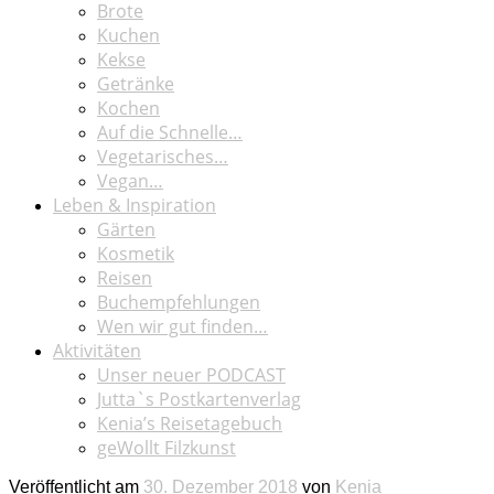
Brote
Kuchen
Kekse
Getränke
Kochen
Auf die Schnelle…
Vegetarisches…
Vegan…
Leben & Inspiration
Gärten
Kosmetik
Reisen
Buchempfehlungen
Wen wir gut finden…
Aktivitäten
Unser neuer PODCAST
Jutta`s Postkartenverlag
Kenia’s Reisetagebuch
geWollt Filzkunst
Veröffentlicht am
30. Dezember 2018
von
Kenia