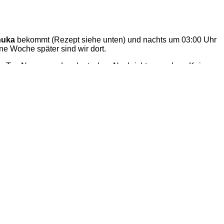
huka
bekommt (Rezept siehe unten) und nachts um 03:00 Uhr
ne Woche später sind wir dort.
die Top News aus den deutschen Nachrichtensendern. Kein
 uns die verschiedensten Kulturen zusammen auf einem Fleck.
ute ein Stückchen besser kennenlernen kann.