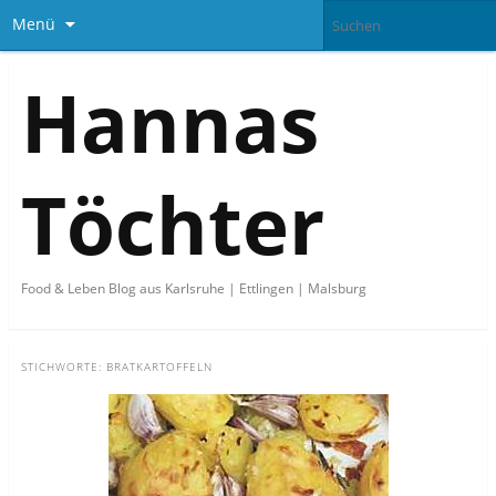
Menü
Hannas
Töchter
Food & Leben Blog aus Karlsruhe | Ettlingen | Malsburg
STICHWORTE:
BRATKARTOFFELN