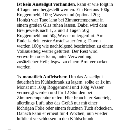
Ist kein Anstellgut vorhanden
, kann er wie folgt in
4 Tagen neu hergestellt werden: Ein Brei aus 100g
Roggenmehl, 100g Wasser und (optional 20g
Honig) vier Tage lang bei Zimmertemperatur in
einem großen Glas ruhen lassen. Dabei wird dem
Brei jeweils nach 1, 2 und 3 Tagen 50g
Roggenmehl und 50g Wasser untergerührt. Am
Ende ist dein erster Anstellsauer fertig. Davon
werden 100g wie nachfolgend beschrieben zu einem
Vollsauerteig weiter gefüttert. Der Rest wird
verworfen oder kann, unter Verwendung
zusätzlicher Hefe, bspw. zu einem Brot verbacken
werden.
1x monatlich Auffrischen:
Um das Anstellgut
dauerhaft im Kühlschrank zu lagern, sollte er 1x im
Monat mit 100g Roggenmehl und 100g Wasser
vermengt werden und für 12 Stunden bei
Zimmertemperatur reifen. Hier braucht er Sauerteig
allerdings Luft, also das Gefäß nur mit einer
löchrigen Folie oder einem feuchten Tuch abdecken.
Danach kann er erneut für 4 Wochen, nun wieder
luftdicht verschlossen in den Kühlschrank.